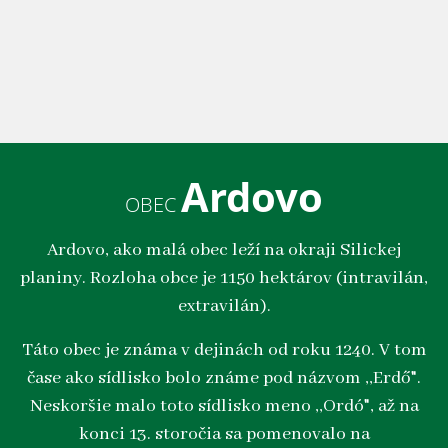
Ardovo
OBEC
Ardovo, ako malá obec leží na okraji Silickej
planiny. Rozloha obce je 1150 hektárov (intravilán,
extravilán).
Táto obec je známa v dejinách od roku 1240. V tom
čase ako sídlisko bolo známe pod názvom ,,Erdő".
Neskoršie malo toto sídlisko meno ,,Ordó", až na
konci 13. storočia sa pomenovalo na