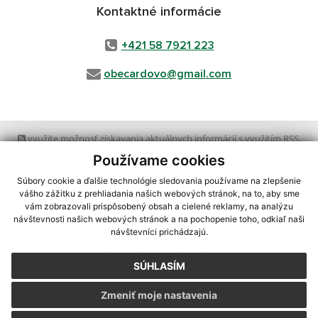
Kontaktné informácie
+421 58 7921 223
obecardovo@gmail.com
využite možnosť získavania aktuálnych informácií s využitím RSS
,
CMS systém (redakčný) systém ECHELON 2,
Mapa stránok
,
web portál
,
Používame cookies
webhosting
,
webex.digital, s.r.o.
,
domény
,
registrácia domény
,
spoločnosť webex.digital, s.r.o.
,
technický prevádzkovateľ
Súbory cookie a ďalšie technológie sledovania používame na zlepšenie
vášho zážitku z prehliadania našich webových stránok, na to, aby sme
vám zobrazovali prispôsobený obsah a cielené reklamy, na analýzu
Posledná aktualizácia:
03.08.2026
návštevnosti našich webových stránok a na pochopenie toho, odkiaľ naši
návštevníci prichádzajú.
Vytlačiť stránku
|
Vyhlásenie o prístupnosti
Autorské práva
|
Cookies
SÚHLASÍM
webdesign
|
Zmeniť moje nastavenia