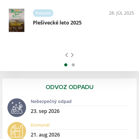
025
28. JÚL 2025
Podujatia
Plešivecké leto 2025
ODVOZ ODPADU
Nebezpečný odpad
23. sep 2026
Komunál
21. aug 2026