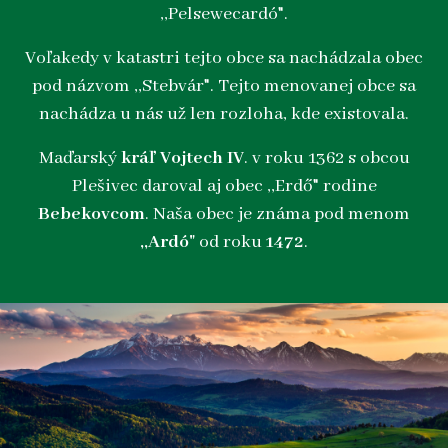
,,Pelsewecardó".
Voľakedy v katastri tejto obce sa nachádzala obec
pod názvom ,,Stebvár". Tejto menovanej obce sa
nachádza u nás už len rozloha, kde existovala.
Maďarský
kráľ Vojtech IV
. v roku 1362 s obcou
Plešivec daroval aj obec ,,Erdő" rodine
Bebekovcom
. Naša obec je známa pod menom
,,Ardó"
od roku
1472
.