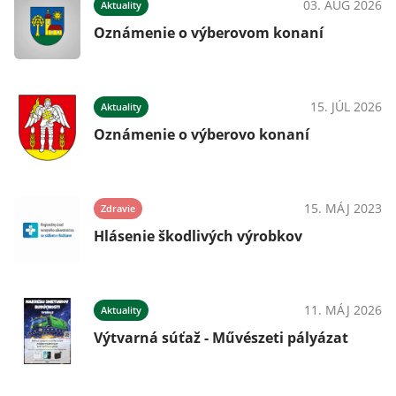
025
03. AUG 2026
Aktuality
Oznámenie o výberovom konaní
025
15. JÚL 2026
Aktuality
c
Oznámenie o výberovo konaní
025
15. MÁJ 2023
Zdravie
Hlásenie škodlivých výrobkov
11. MÁJ 2026
Aktuality
025
Výtvarná súťaž - Művészeti pályázat