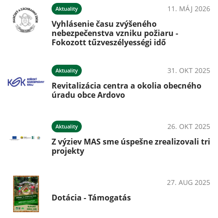
11. MÁJ 2026
Aktuality
025
Vyhlásenie času zvýšeného
nebezpečenstva vzniku požiaru -
Fokozott tűzveszélyességi idő
025
31. OKT 2025
Aktuality
Revitalizácia centra a okolia obecného
úradu obce Ardovo
025
26. OKT 2025
Aktuality
Z výziev MAS sme úspešne zrealizovali tri
projekty
025
27. AUG 2025
OznámeniaPodujatiaKultúra
Dotácia - Támogatás