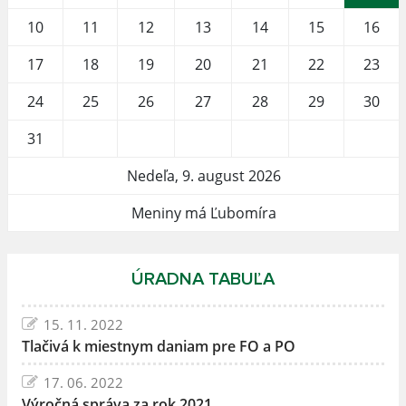
10
11
12
13
14
15
16
17
18
19
20
21
22
23
24
25
26
27
28
29
30
31
Nedeľa, 9. august 2026
Meniny má Ľubomíra
ÚRADNA TABUĽA
15. 11. 2022
Tlačivá k miestnym daniam pre FO a PO
17. 06. 2022
Výročná správa za rok 2021