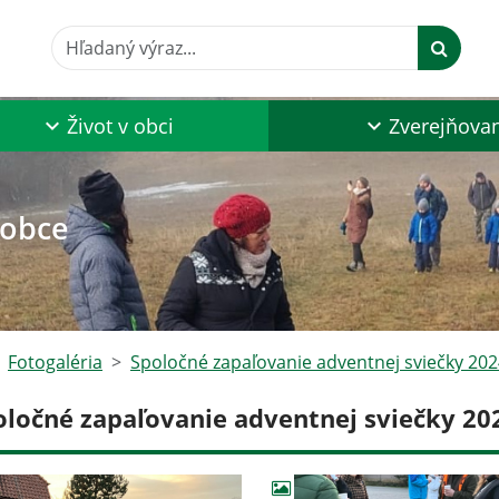
Hľadaný výraz...
Život v obci
Zverejňova
 obce
Fotogaléria
Spoločné zapaľovanie adventnej sviečky 20
oločné zapaľovanie adventnej sviečky 20