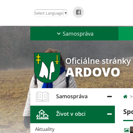
Select Language
▼
Samospráva
Oficiálne stránky
ARDOVO
Samospráva
Sp
Život v obci
Aktuality