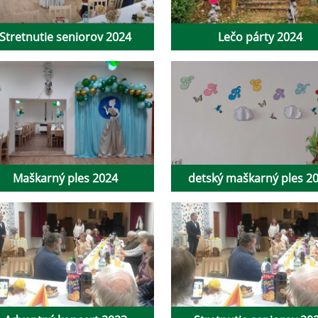
Stretnutie seniorov 2024
Lečo párty 2024
Maškarný ples 2024
detský maškarný ples 2