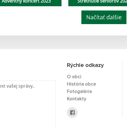
Adventný koncert 2023
Stretnutie seniorov 20
Načítať ďalšie
Rýchle odkazy
O obci
História obce
Fotogaléria
Kontakty